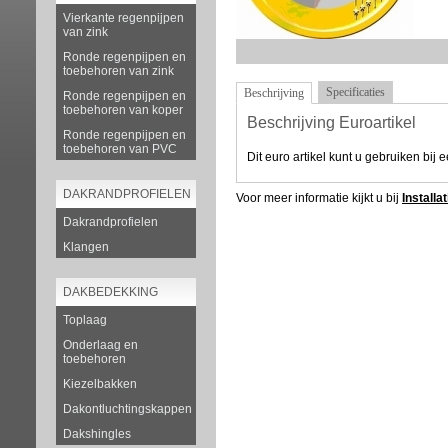
Vierkante regenpijpen
van zink
Ronde regenpijpen en
toebehoren van zink
Specificaties
Beschrijving
Ronde regenpijpen en
toebehoren van koper
Beschrijving Euroartikel
Ronde regenpijpen en
toebehoren van PVC
Dit euro artikel kunt u gebruiken bij 
DAKRANDPROFIELEN
Voor meer informatie kijkt u bij
Installa
Dakrandprofielen
Klangen
DAKBEDEKKING
Toplaag
Onderlaag en
toebehoren
Kiezelbakken
Dakontluchtingskappen
Dakshingles