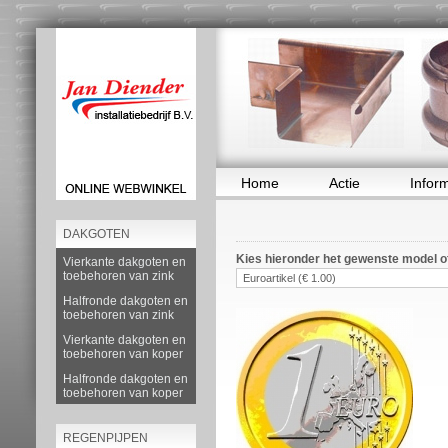
Home
Actie
Infor
DAKGOTEN
Kies hieronder het gewenste model of
Vierkante dakgoten en
toebehoren van zink
Halfronde dakgoten en
toebehoren van zink
Vierkante dakgoten en
toebehoren van koper
Halfronde dakgoten en
toebehoren van koper
REGENPIJPEN