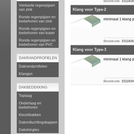
Bestelcode:
3311818
Vierkante regenpijpen
Klang voor Type-2
van zink
Ronde regenpijpen en
minimaal 1 klang 
toebehoren van zink
Ronde regenpijpen en
toebehoren van koper
Ronde regenpijpen en
Bestelcode:
3311826
toebehoren van PVC
Klang voor Type-3
DAKRANDPROFIELEN
minimaal 1 klang 
Dakrandprofielen
Klangen
Bestelcode:
3311834
DAKBEDEKKING
Toplaag
Onderlaag en
toebehoren
Kiezelbakken
Dakontluchtingskappen
Dakshingles