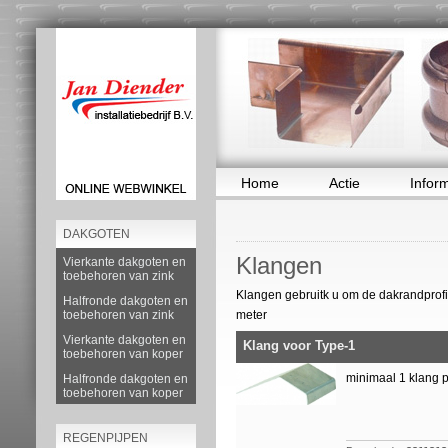
Home
Actie
Infor
DAKGOTEN
Klangen
Vierkante dakgoten en
toebehoren van zink
Klangen gebruitk u om de dakrandprofi
Halfronde dakgoten en
toebehoren van zink
meter
Vierkante dakgoten en
Klang voor Type-1
toebehoren van koper
minimaal 1 klang 
Halfronde dakgoten en
toebehoren van koper
REGENPIJPEN